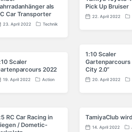
ahrradanhänger als
Pick Up Bruiser
C Car Transporter
22. April 2022
V
V
23. April 2022
Technik
e
e
V
r
r
e
ö
ö
r
f
f
ö
f
f
f
1:10 Scaler
e
e
f
:10 Scaler
Gartenparcours
n
n
e
artenparcours 2022
City 2.0“
t
t
n
l
l
t
19. April 2022
Action
20. April 2022
i
i
V
V
l
V
c
c
e
e
i
e
h
h
r
r
c
r
t
u
ö
ö
h
ö
i
n
f
f
t
f
n
g
f
f
i
f
:5 RC Car Racing in
TamiyaClub wird
s
e
e
n
e
iegen / Dometic-
d
n
n
n
14. April 2022
V
V
a
t
t
t