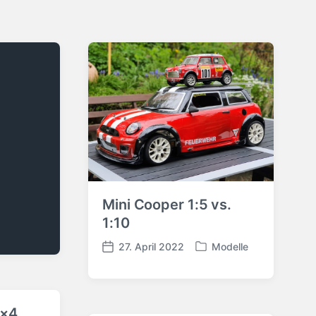
Mini Cooper 1:5 vs.
1:10
27. April 2022
Modelle
V
V
e
e
r
r
ö
ö
4×4
f
f