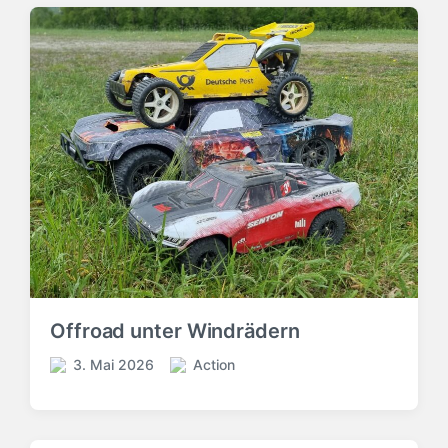
Offroad unter Windrädern
3. Mai 2026
Action
V
V
e
e
r
r
ö
ö