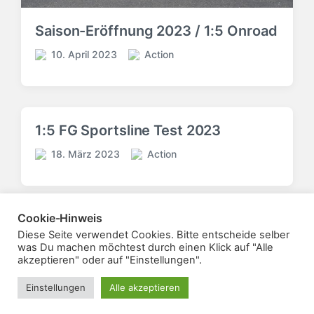
d
a
Saison-Eröffnung 2023 / 1:5 Onroad
t
u
10. April 2023
Action
V
V
m
e
e
r
r
ö
ö
f
f
1:5 FG Sportsline Test 2023
f
f
e
e
18. März 2023
Action
V
V
n
n
e
e
t
t
r
r
l
l
ö
ö
i
i
Cookie-Hinweis
f
f
c
c
f
Mehr laden
Diese Seite verwendet Cookies. Bitte entscheide selber
f
h
h
was Du machen möchtest durch einen Klick auf "Alle
e
e
t
u
akzeptieren" oder auf "Einstellungen".
n
n
i
n
t
t
n
g
Einstellungen
Alle akzeptieren
Theme von
Anders Norén
l
l
s
i
i
d