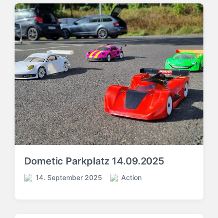
Dometic Parkplatz 14.09.2025
14. September 2025
Action
V
V
e
e
r
r
ö
ö