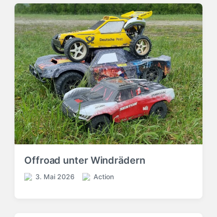
Offroad unter Windrädern
3. Mai 2026
Action
V
V
e
e
r
r
ö
ö