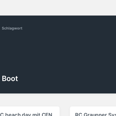
Schlagwort
Boot
C beach day mit CEN
RC Graupner Sy