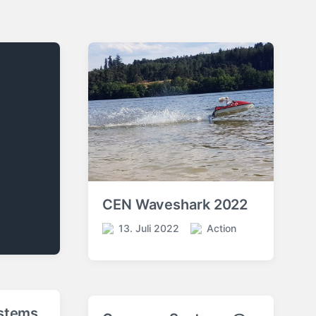
CEN Waveshark 2022
13. Juli 2022
Action
V
V
e
e
r
r
ö
ö
f
f
f
f
stems