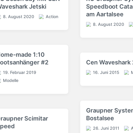
aveshark Jetski
Speedboot Cat
am Aartalsee
8. August 2020
Action
V
8. August 2020
e
V
V
r
e
e
ö
r
r
f
ö
ö
f
f
f
ome-made 1:10
e
f
f
ootsanhänger #2
Cen Waveshark 
n
e
e
t
n
n
19. Februar 2019
16. Juni 2015
V
l
V
t
t
Modelle
e
i
e
l
l
r
c
r
i
i
ö
h
ö
c
c
f
t
f
h
h
f
i
f
t
u
Graupner Syste
e
n
e
i
n
Bostalsee
raupner Scimitar
n
n
n
g
t
peed
t
s
26. Juni 2011
V
V
l
l