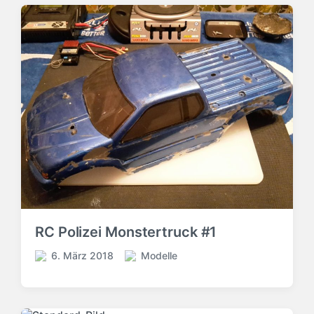
RC Polizei Monstertruck #1
6. März 2018
Modelle
V
V
e
e
r
r
ö
ö