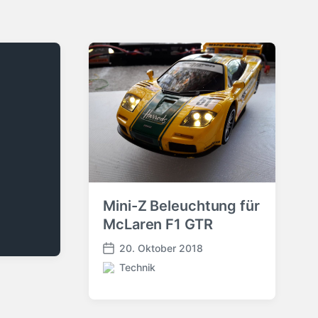
Mini-Z Beleuchtung für
McLaren F1 GTR
20. Oktober 2018
V
Technik
e
V
r
e
ö
r
f