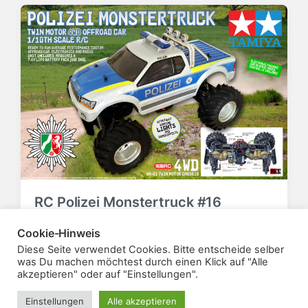
RC Polizei Monstertruck #16
5. Juni 2018
Technik
V
Cookie-Hinweis
V
e
e
Diese Seite verwendet Cookies. Bitte entscheide selber
r
r
was Du machen möchtest durch einen Klick auf "Alle
akzeptieren" oder auf "Einstellungen".
ö
ö
f
f
Einstellungen
Alle akzeptieren
f
f
Theme von
Anders Norén