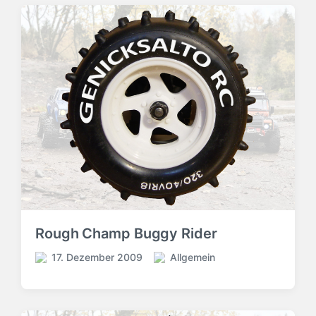
Rough Champ Buggy Rider
17. Dezember 2009
Allgemein
V
V
e
e
r
r
ö
ö