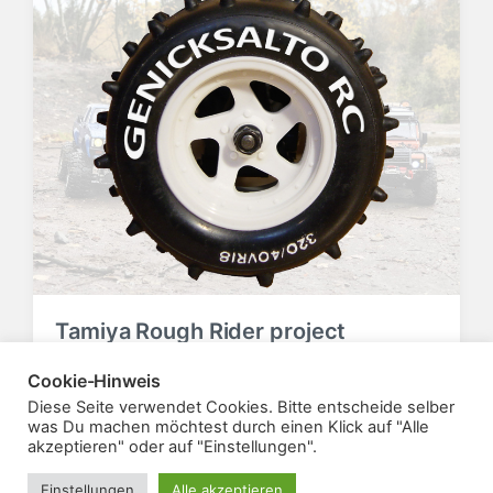
f
f
e
e
n
n
t
t
l
l
i
i
c
c
h
h
t
u
i
n
n
g
s
d
a
Tamiya Rough Rider project
t
u
8. März 2009
Allgemein
V
Cookie-Hinweis
V
m
e
e
Diese Seite verwendet Cookies. Bitte entscheide selber
r
r
was Du machen möchtest durch einen Klick auf "Alle
akzeptieren" oder auf "Einstellungen".
ö
ö
f
f
Einstellungen
Alle akzeptieren