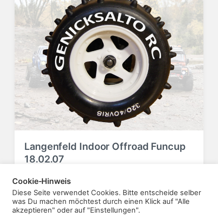
f
f
e
e
n
n
t
t
l
l
i
i
c
c
h
h
t
u
i
n
n
g
s
d
a
Langenfeld Indoor Offroad Funcup
t
18.02.07
u
m
18. Februar 2007
Allgemein
V
Cookie-Hinweis
V
e
e
Diese Seite verwendet Cookies. Bitte entscheide selber
r
r
was Du machen möchtest durch einen Klick auf "Alle
akzeptieren" oder auf "Einstellungen".
ö
ö