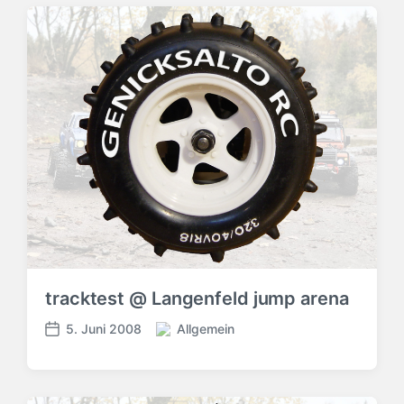
tracktest @ Langenfeld jump arena
5. Juni 2008
Allgemein
V
V
e
e
r
r
ö
ö