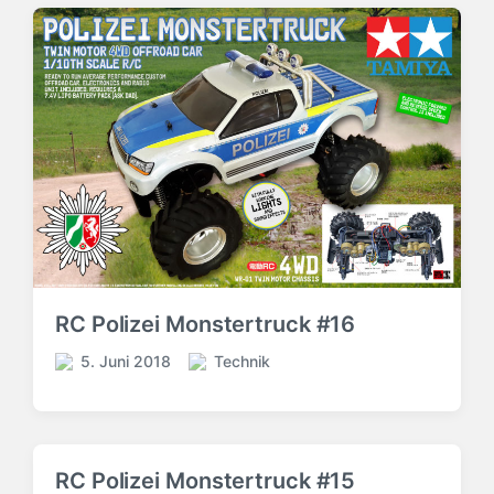
RC Polizei Monstertruck #16
5. Juni 2018
Technik
V
V
e
e
r
r
ö
ö
f
f
RC Polizei Monstertruck #15
f
f