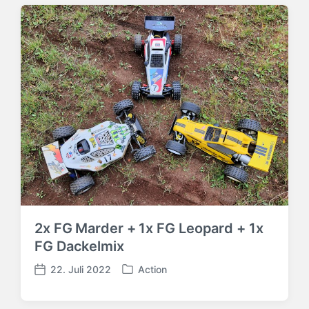
2x FG Marder + 1x FG Leopard + 1x
FG Dackelmix
22. Juli 2022
Action
V
V
e
e
r
r