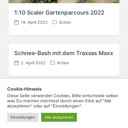
d
a
1:10 Scaler Gartenparcours 2022
t
u
19. April 2022
Action
V
V
m
e
e
r
r
ö
ö
f
f
Schnee-Bash mit dem Traxxas Maxx
f
f
e
e
2. April 2022
Action
V
V
n
n
e
e
t
t
r
r
l
l
ö
ö
i
i
Cookie-Hinweis
f
f
c
c
f
Mehr laden
Diese Seite verwendet Cookies. Bitte entscheide selber
f
h
h
was Du machen möchtest durch einen Klick auf "Alle
e
e
t
u
akzeptieren" oder auf "Einstellungen".
n
n
i
n
t
t
n
g
Einstellungen
Alle akzeptieren
Theme von
Anders Norén
l
l
s
i
i
d