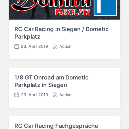
RC Car Racing in Siegen / Dometic
Parkplatz
23. April 2019
Action
V
V
e
e
r
r
ö
ö
f
f
1/8 GT Onroad am Dometic
f
f
Parkplatz in Siegen
e
e
n
n
23. April 2019
Action
t
V
t
V
l
e
l
e
i
r
i
r
c
ö
c
ö
h
f
h
f
RC Car Racing Fachgespräche
t
f
u
f