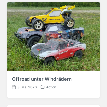
Offroad unter Windrädern
3. Mai 2026
Action
V
V
e
e
r
r
ö
ö