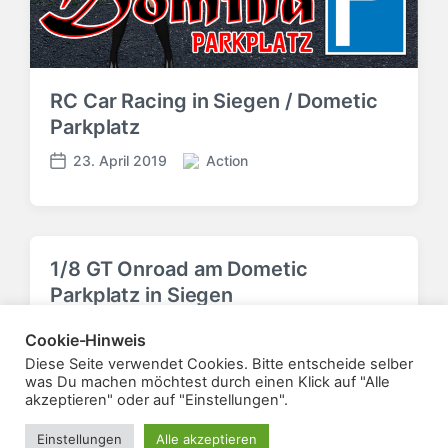
RC Car Racing in Siegen / Dometic
Parkplatz
23. April 2019
Action
V
V
e
e
r
r
ö
ö
f
f
1/8 GT Onroad am Dometic
f
f
Parkplatz in Siegen
e
e
n
n
23. April 2019
Action
t
V
Cookie-Hinweis
t
V
l
e
l
e
Diese Seite verwendet Cookies. Bitte entscheide selber
i
r
i
r
was Du machen möchtest durch einen Klick auf "Alle
akzeptieren" oder auf "Einstellungen".
c
ö
c
ö
h
f
h
f
Einstellungen
Alle akzeptieren
t
f
u
f
Theme von
Anders Norén