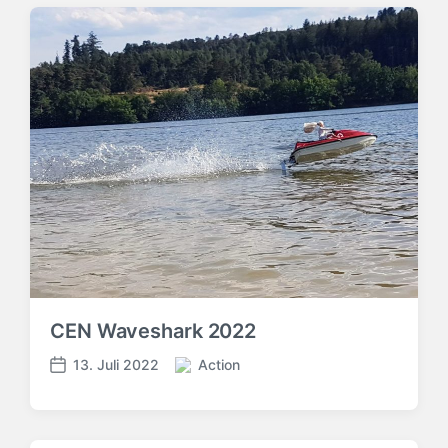
CEN Waveshark 2022
13. Juli 2022
Action
V
V
e
e
r
r
ö
ö