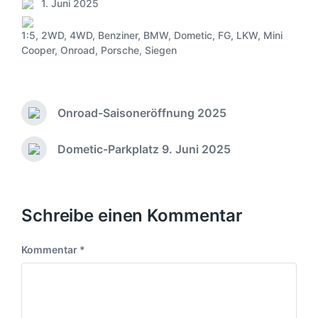
1. Juni 2025
V
e
1:5
,
2WD
,
4WD
,
Benziner
,
BMW
,
Dometic
,
FG
,
LKW
,
Mini
r
S
Cooper
,
Onroad
,
Porsche
,
Siegen
ö
c
f
h
f
l
e
a
Onroad-Saisoneröffnung 2025
n
g
V
t
o
w
l
r
ö
Dometic-Parkplatz 9. Juni 2025
N
i
h
r
ä
c
e
t
c
r
h
e
h
i
u
r
s
Schreibe einen Kommentar
g
n
t
e
g
e
r
s
Kommentar
*
r
B
d
B
e
a
e
i
t
i
t
u
t
r