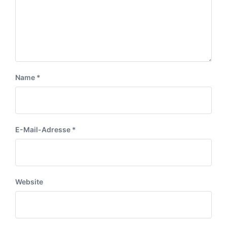
m
r
a
a
g
g
:
:
Name
*
E-Mail-Adresse
*
Website