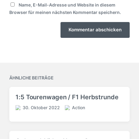
Name, E-Mail-Adresse und Website in diesem
Browser für meinen nächsten Kommentar speichern.
ÄHNLICHE BEITRÄGE
1:5 Tourenwagen / F1 Herbstrunde
30. Oktober 2022
Action
V
V
e
e
r
r
ö
ö
f
f