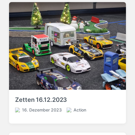
Zetten 16.12.2023
16. Dezember 2023
Action
V
V
e
e
r
r
ö
ö