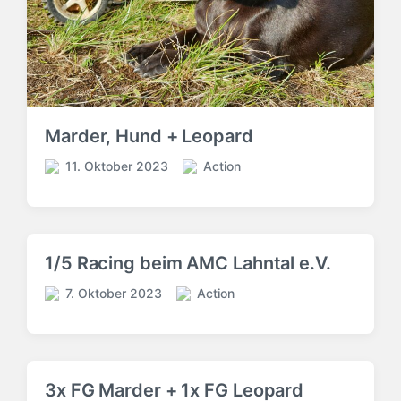
h
h
t
t
u
u
i
n
m
n
g
s
d
a
Marder, Hund + Leopard
t
u
11. Oktober 2023
Action
V
V
m
e
e
r
r
ö
ö
f
f
1/5 Racing beim AMC Lahntal e.V.
f
f
e
e
7. Oktober 2023
Action
V
V
n
n
e
e
t
t
r
r
l
l
ö
ö
i
i
f
f
c
c
3x FG Marder + 1x FG Leopard
f
f
h
h