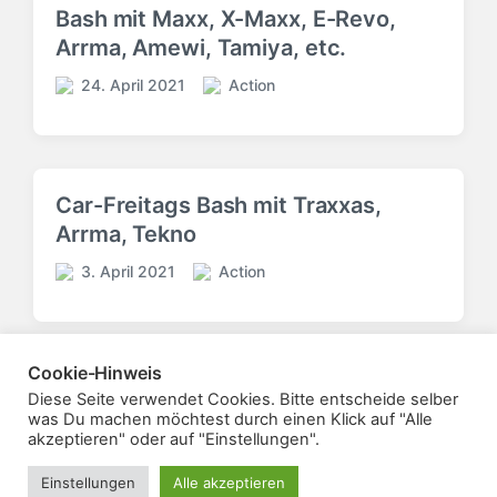
f
f
c
t
c
Bash mit Maxx, X-Maxx, E-Revo,
f
f
h
u
h
Arrma, Amewi, Tamiya, etc.
e
e
t
m
u
n
n
i
n
24. April 2021
Action
t
V
t
V
n
g
l
e
l
e
s
i
r
i
r
d
c
ö
c
ö
a
h
f
h
f
t
Car-Freitags Bash mit Traxxas,
t
f
u
f
u
Arrma, Tekno
i
e
n
e
m
n
n
g
n
3. April 2021
Action
V
t
s
t
V
e
l
d
l
e
r
i
a
i
r
ö
c
t
c
ö
Cookie-Hinweis
f
h
u
h
f
f
t
Mehr laden
Diese Seite verwendet Cookies. Bitte entscheide selber
m
u
f
was Du machen möchtest durch einen Klick auf "Alle
e
i
n
e
akzeptieren" oder auf "Einstellungen".
n
n
g
n
t
s
t
Einstellungen
Alle akzeptieren
Theme von
Anders Norén
l
d
l