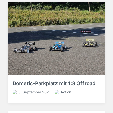
Dometic-Parkplatz mit 1:8 Offroad
5. September 2021
Action
V
V
e
e
r
r
ö
ö