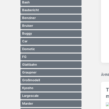
Bash
Baubericht
Benziner
Bruiser
Buggy
Car
Dometic
FG
Glattbahn
Graupner
ÄHN
Großmodell
Kyosho
T
m
Largescale
Marder
V