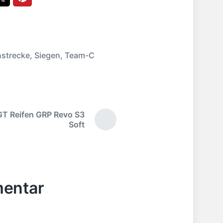
strecke
,
Siegen
,
Team-C
GT Reifen GRP Revo S3
N
Soft
ä
c
h
s
t
mentar
e
r
B
e