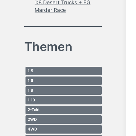
1:8 Desert Trucks + FG
Marder Race
Themen
1:5
1:6
1:8
1:10
2-Takt
2WD
4WD