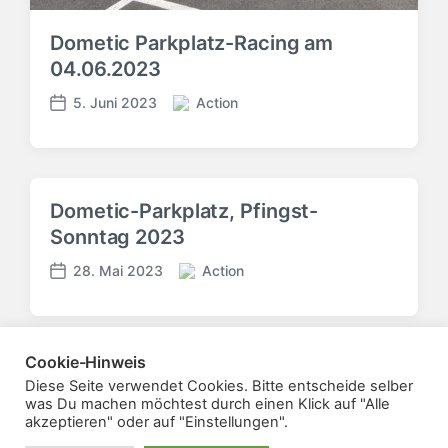
i
n
n
Dometic Parkplatz-Racing am
g
s
04.06.2023
d
5. Juni 2023
Action
a
V
V
t
e
e
u
r
r
m
ö
ö
f
f
Dometic-Parkplatz, Pfingst-
f
f
Sonntag 2023
e
e
n
n
28. Mai 2023
Action
t
V
t
V
l
e
l
e
i
r
i
r
c
ö
c
ö
Cookie-Hinweis
h
f
h
f
t
f
Mehr laden
Diese Seite verwendet Cookies. Bitte entscheide selber
u
f
was Du machen möchtest durch einen Klick auf "Alle
i
e
n
e
akzeptieren" oder auf "Einstellungen".
n
n
g
n
t