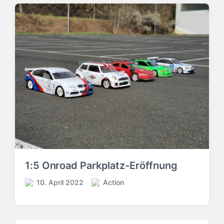
1:5 Onroad Parkplatz-Eröffnung
10. April 2022
Action
V
V
e
e
r
r
ö
ö