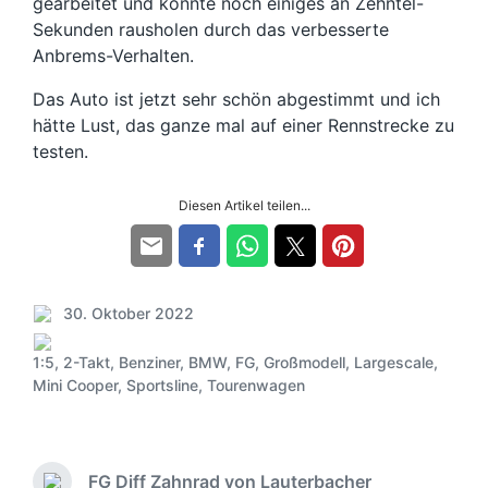
gearbeitet und konnte noch einiges an Zehntel-
Sekunden rausholen durch das verbesserte
Anbrems-Verhalten.
Das Auto ist jetzt sehr schön abgestimmt und ich
hätte Lust, das ganze mal auf einer Rennstrecke zu
testen.
Diesen Artikel teilen...
30. Oktober 2022
V
e
1:5
,
2-Takt
,
Benziner
,
BMW
,
FG
,
Großmodell
,
Largescale
,
r
S
Mini Cooper
,
Sportsline
,
Tourenwagen
ö
c
f
h
f
l
e
a
FG Diff Zahnrad von Lauterbacher
n