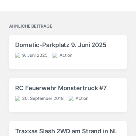
ÄHNLICHE BEITRÄGE
Dometic-Parkplatz 9. Juni 2025
9. Juni 2025
Action
V
V
e
e
r
r
ö
ö
f
f
RC Feuerwehr Monstertruck #7
f
f
e
e
20. September 2018
Action
V
V
n
n
e
e
t
t
r
r
l
l
ö
ö
i
i
f
f
c
c
Traxxas Slash 2WD am Strand in NL
f
f
h
h