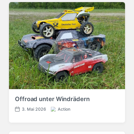
Offroad unter Windrädern
3. Mai 2026
Action
V
V
e
e
r
r
ö
ö