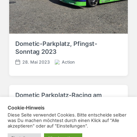
h
u
h
t
m
u
i
n
n
g
s
d
a
Dometic-Parkplatz, Pfingst-
t
Sonntag 2023
u
m
28. Mai 2023
Action
V
V
e
e
r
r
ö
ö
f
f
Dometic Parkplatz-Racing am
f
f
04.06.2023
e
e
Cookie-Hinweis
n
n
5. Juni 2023
Action
Diese Seite verwendet Cookies. Bitte entscheide selber
V
t
t
V
was Du machen möchtest durch einen Klick auf "Alle
e
l
l
e
akzeptieren" oder auf "Einstellungen".
r
i
i
r
ö
c
c
ö