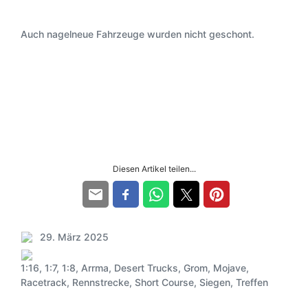
Auch nagelneue Fahrzeuge wurden nicht geschont.
Diesen Artikel teilen...
29. März 2025
V
e
1:16
,
1:7
,
1:8
,
Arrma
,
Desert Trucks
,
Grom
,
Mojave
,
r
S
Racetrack
,
Rennstrecke
,
Short Course
,
Siegen
,
Treffen
ö
c
f
h