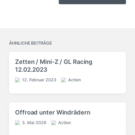
ÄHNLICHE BEITRÄGE
Zetten / Mini-Z / GL Racing
12.02.2023
12. Februar 2023
Action
V
V
e
e
r
r
ö
ö
f
f
Offroad unter Windrädern
f
f
e
e
3. Mai 2026
Action
V
V
n
n
e
e
t
t