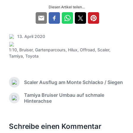
Diesen Artikel teilen...
13. April 2020
V
e
1:10
,
Bruiser
,
Gartenparcours
,
Hilux
,
Offroad
,
Scaler
,
r
S
Tamiya
,
Toyota
ö
c
f
h
f
l
e
a
Scaler Ausflug am Monte Schlacko / Siegen
n
g
V
t
o
w
Tamiya Bruiser Umbau auf schmale
l
r
ö
N
Hinterachse
i
h
r
ä
c
e
t
c
r
h
e
h
i
u
r
s
Schreibe einen Kommentar
g
n
t
e
g