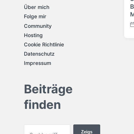
B
Über mich
M
Folge mir
Community
V
e
Hosting
r
Cookie Richtlinie
ö
f
Datenschutz
f
Impressum
e
n
t
l
Beiträge
i
c
finden
h
u
n
g
s
Zeigs