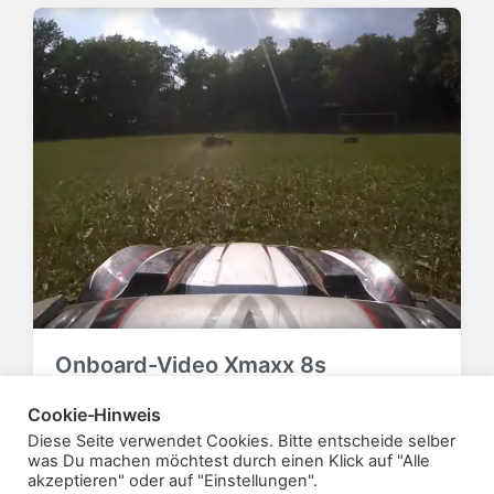
Onboard-Video Xmaxx 8s
7. Juli 2021
Action
V
Cookie-Hinweis
V
e
e
Diese Seite verwendet Cookies. Bitte entscheide selber
r
r
was Du machen möchtest durch einen Klick auf "Alle
akzeptieren" oder auf "Einstellungen".
ö
ö