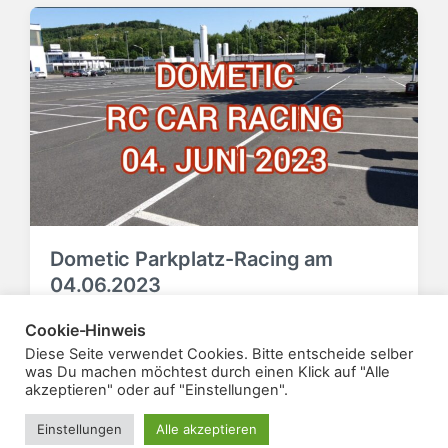
Dometic Parkplatz-Racing am
04.06.2023
5. Juni 2023
Action
V
Cookie-Hinweis
V
e
e
Diese Seite verwendet Cookies. Bitte entscheide selber
r
r
was Du machen möchtest durch einen Klick auf "Alle
akzeptieren" oder auf "Einstellungen".
ö
ö
f
f
Einstellungen
Alle akzeptieren
f
f
Theme von
Anders Norén