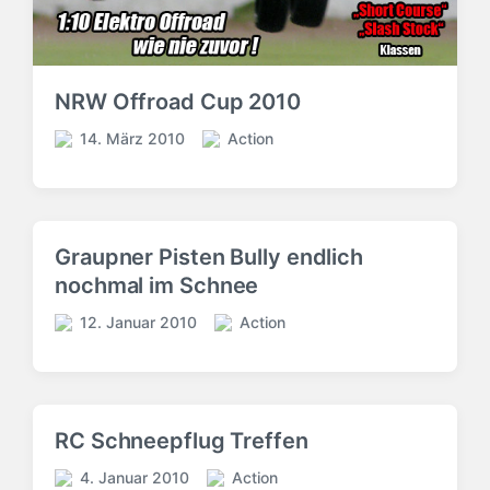
h
h
t
t
u
u
i
n
m
n
g
NRW Offroad Cup 2010
s
d
14. März 2010
Action
a
V
V
t
e
e
u
r
r
m
ö
ö
f
f
Graupner Pisten Bully endlich
f
f
nochmal im Schnee
e
e
n
n
12. Januar 2010
Action
t
V
t
V
l
e
l
e
i
r
i
r
c
ö
c
ö
h
f
h
f
RC Schneepflug Treffen
t
f
u
f
i
e
n
e
4. Januar 2010
Action
V
V