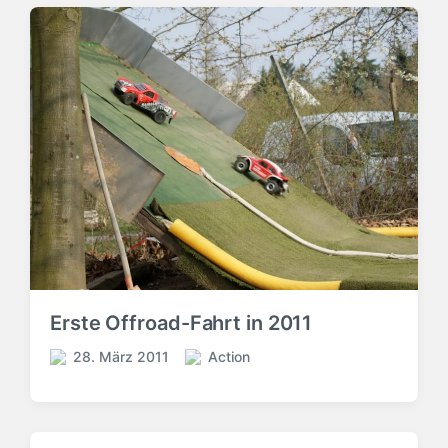
Erste Offroad-Fahrt in 2011
28. März 2011
Action
V
V
e
e
r
r
ö
ö