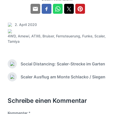
2. April 2020
V
e
4WD
,
Amewi
,
ATX6
,
Bruiser
,
Fernsteuerung
,
Funke
,
Scaler
,
r
S
Tamiya
ö
c
f
h
f
l
e
a
Social Distancing: Scaler-Strecke im Garten
n
g
V
t
o
w
l
r
ö
Scaler Ausflug am Monte Schlacko / Siegen
N
i
h
r
ä
c
e
t
c
r
h
e
h
i
u
r
s
Schreibe einen Kommentar
g
n
t
e
g
e
r
s
Kommentar
*