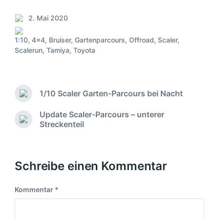
2. Mai 2020
V
e
1:10
,
4x4
,
Bruiser
,
Gartenparcours
,
Offroad
,
Scaler
,
r
S
Scalerun
,
Tamiya
,
Toyota
ö
c
f
h
f
l
e
a
1/10 Scaler Garten-Parcours bei Nacht
n
g
V
t
o
w
Update Scaler-Parcours – unterer
l
r
ö
N
Streckenteil
i
h
r
ä
c
e
t
c
r
h
e
h
i
u
r
s
Schreibe einen Kommentar
g
n
t
e
g
e
r
s
Kommentar
*
r
B
d
B
e
a
e
i
t