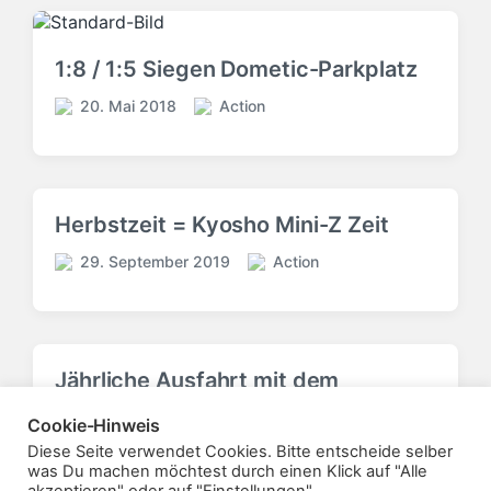
ö
ö
f
f
f
f
1:8 / 1:5 Siegen Dometic-Parkplatz
e
e
n
n
20. Mai 2018
Action
V
V
t
t
e
e
l
l
r
r
i
i
ö
ö
c
c
f
f
h
h
Herbstzeit = Kyosho Mini-Z Zeit
f
f
t
u
e
e
i
n
29. September 2019
Action
V
V
n
n
n
g
e
e
t
t
s
r
r
l
l
d
ö
ö
i
i
a
f
f
c
c
t
Jährliche Ausfahrt mit dem
f
f
h
h
u
Graupner Pisten Bully
e
e
t
u
m
Cookie-Hinweis
n
n
i
n
10. Februar 2021
Action
Diese Seite verwendet Cookies. Bitte entscheide selber
V
t
t
V
n
g
was Du machen möchtest durch einen Klick auf "Alle
e
l
l
e
s