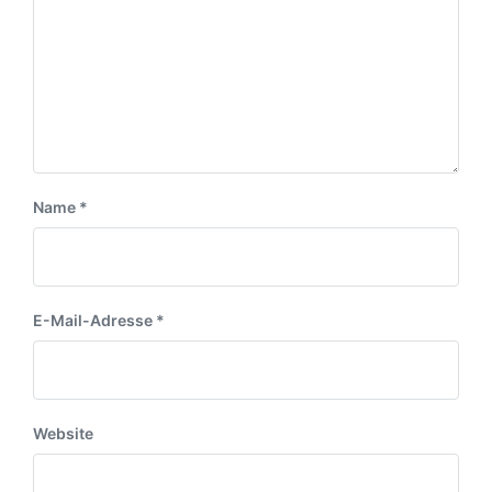
i
t
u
t
r
m
r
a
a
g
g
:
:
Name
*
E-Mail-Adresse
*
Website