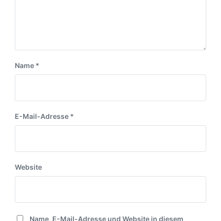
m
a
g
g
:
:
Name
*
E-Mail-Adresse
*
Website
Name, E-Mail-Adresse und Website in diesem