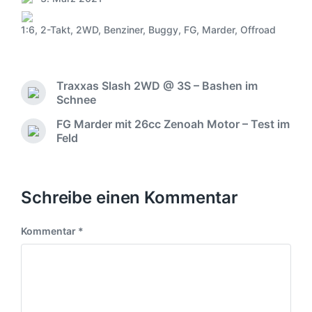
V
e
1:6
,
2-Takt
,
2WD
,
Benziner
,
Buggy
,
FG
,
Marder
,
Offroad
S
r
c
ö
h
f
l
f
Traxxas Slash 2WD @ 3S – Bashen im
a
e
V
Schnee
g
n
o
w
t
FG Marder mit 26cc Zenoah Motor – Test im
r
ö
N
l
Feld
h
r
ä
i
e
t
c
c
r
e
h
h
i
r
s
Schreibe einen Kommentar
g
u
t
e
n
e
r
g
Kommentar
*
r
B
s
B
e
d
e
i
a
i
t
t
t
r
u
r
a