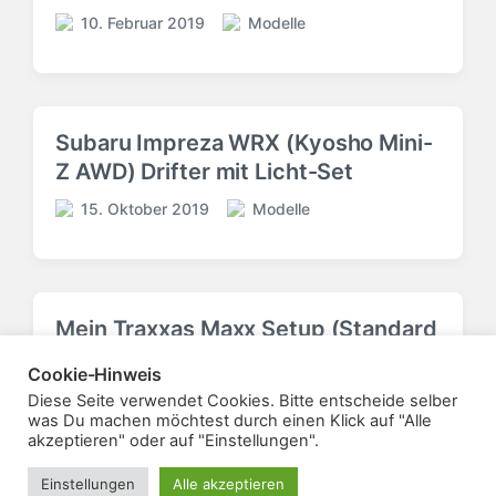
e
e
10. Februar 2019
Modelle
V
V
n
n
e
e
t
t
r
r
l
l
ö
ö
i
i
f
f
c
c
Subaru Impreza WRX (Kyosho Mini-
f
f
h
h
Z AWD) Drifter mit Licht-Set
e
e
t
u
n
n
i
n
15. Oktober 2019
Modelle
t
V
t
V
n
g
l
e
l
e
s
i
r
i
r
d
c
ö
c
ö
a
h
f
h
f
t
Mein Traxxas Maxx Setup (Standard
t
f
u
f
u
Breite / kein Widemaxx)
i
e
n
e
m
Cookie-Hinweis
n
n
g
n
21. März 2021
Modelle
Diese Seite verwendet Cookies. Bitte entscheide selber
V
t
s
t
V
was Du machen möchtest durch einen Klick auf "Alle
e
l
d
l
e
akzeptieren" oder auf "Einstellungen".
r
i
a
i
r
ö
c
t
c
ö
Einstellungen
Alle akzeptieren
Theme von
Anders Norén