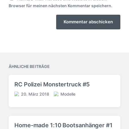
Browser für meinen nächsten Kommentar speichern.
ÄHNLICHE BEITRÄGE
RC Polizei Monstertruck #5
20. März 2018
Modelle
V
V
e
e
r
r
ö
ö
f
f
Home-made 1:10 Bootsanhänger #1
f
f