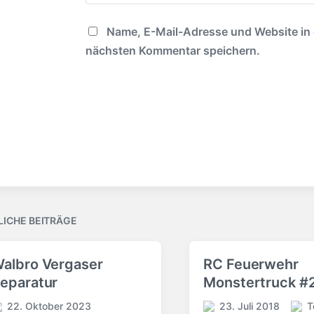
Name, E-Mail-Adresse und Website in
nächsten Kommentar speichern.
LICHE BEITRÄGE
albro Vergaser
RC Feuerwehr
eparatur
Monstertruck #
22. Oktober 2023
23. Juli 2018
T
V
V