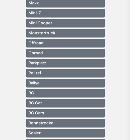
Maxx
Mini-Z
Mini Cooper
Monstertruck
Offroad
Onroad
Parkplatz
Polizei
Rallye
RC
RC Car
RC Cars
Rennstrecke
Scaler