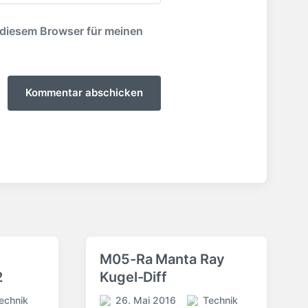
 diesem Browser für meinen
M05-Ra Manta Ray
2
Kugel-Diff
echnik
26. Mai 2016
Technik
V
V