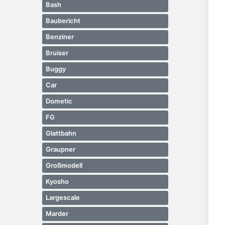
Bash
Baubericht
Benziner
Bruiser
Buggy
Car
Dometic
FG
Glattbahn
Graupner
Großmodell
Kyosho
Largescale
Marder