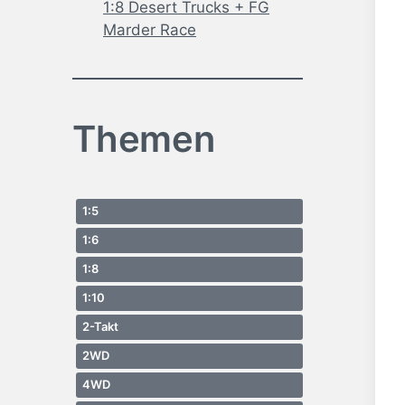
1:8 Desert Trucks + FG
Marder Race
Themen
1:5
1:6
1:8
1:10
2-Takt
2WD
4WD