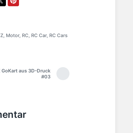
-Z
,
Motor
,
RC
,
RC Car
,
RC Cars
Z GoKart aus 3D-Druck
N
#03
ä
c
h
s
t
mentar
e
r
B
e