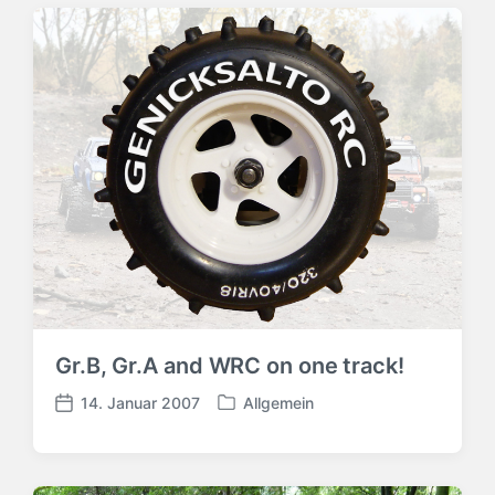
Gr.B, Gr.A and WRC on one track!
14. Januar 2007
Allgemein
V
V
e
e
r
r
ö
ö