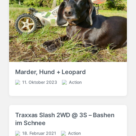
Marder, Hund + Leopard
11. Oktober 2023
Action
V
V
e
e
r
r
ö
ö
f
f
Traxxas Slash 2WD @ 3S – Bashen
f
f
im Schnee
e
e
n
n
18. Februar 2021
Action
V
t