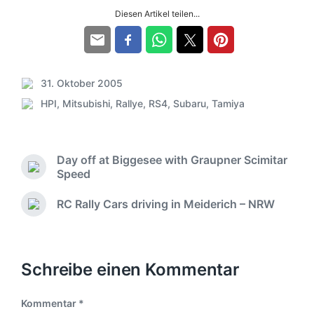
Diesen Artikel teilen...
31. Oktober 2005
V
HPI
,
Mitsubishi
,
Rallye
,
RS4
,
Subaru
,
Tamiya
e
S
r
c
ö
h
f
l
Day off at Biggesee with Graupner Scimitar
f
a
V
Speed
e
g
o
n
w
r
RC Rally Cars driving in Meiderich – NRW
t
N
ö
h
l
ä
r
e
c
i
r
t
h
c
i
e
s
Schreibe einen Kommentar
h
g
r
t
u
e
e
n
r
Kommentar
*
r
g
B