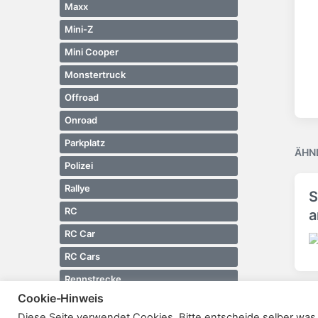
Maxx
Mini-Z
Mini Cooper
Monstertruck
Offroad
Onroad
Parkplatz
ÄHN
Polizei
Rallye
S
RC
a
RC Car
V
RC Cars
e
r
Rennstrecke
ö
Cookie-Hinweis
Scaler
f
Diese Seite verwendet Cookies. Bitte entscheide selber was