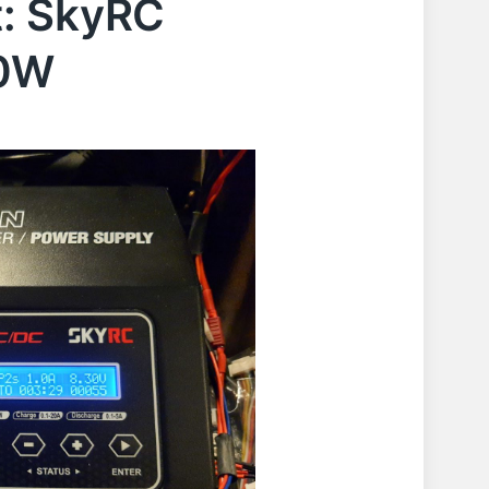
: SkyRC
00W