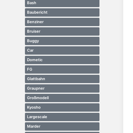
Bash
Baubericht
Benziner
Bruiser
Buggy
Car
Dometic
FG
Glattbahn
Graupner
Großmodell
Kyosho
Largescale
Marder