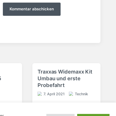
Traxxas Widemaxx Kit
5
Umbau und erste
Probefahrt
7. April 2021
Technik
V
V
e
e
r
r
ö
ö
er