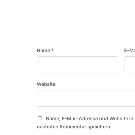
a
g
t
:
u
m
Name
*
E-Ma
Website
Name, E-Mail-Adresse und Website in
nächsten Kommentar speichern.