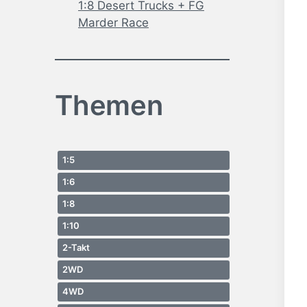
1:8 Desert Trucks + FG
Marder Race
Themen
1:5
1:6
1:8
1:10
2-Takt
2WD
4WD