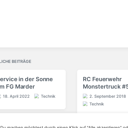
LICHE BEITRÄGE
ervice in der Sonne
RC Feuerwehr
m FG Marder
Monstertruck #
18. April 2022
Technik
2. September 2018
V
V
Technik
e
e
V
r
r
e
ö
ö
r
f
f
ö
 Du machen möchtest durch einen Klick auf "Alle akzeptieren" od