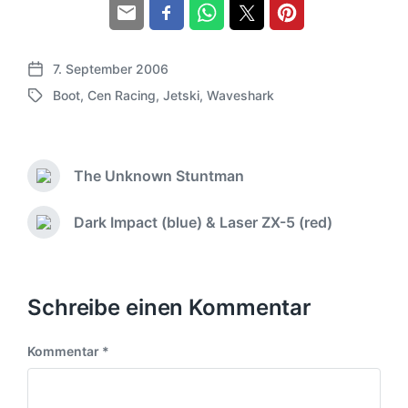
7. September 2006
V
Boot
,
Cen Racing
,
Jetski
,
Waveshark
e
S
r
c
ö
h
f
l
f
The Unknown Stuntman
a
V
e
g
o
n
w
r
Dark Impact (blue) & Laser ZX-5 (red)
N
t
h
ö
ä
l
e
r
c
i
r
t
h
c
i
e
s
Schreibe einen Kommentar
h
g
r
t
u
e
e
n
r
Kommentar
*
r
B
g
B
e
s
e
i
d